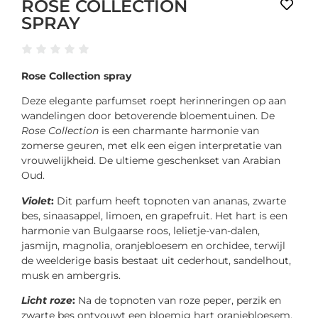
ROSE COLLECTION
SPRAY
Rose Collection spray
Deze elegante parfumset roept herinneringen op aan
wandelingen door betoverende bloementuinen. De
Rose Collection
is een charmante harmonie van
zomerse geuren, met elk een eigen interpretatie van
vrouwelijkheid. De ultieme geschenkset van Arabian
Oud.
Violet
:
Dit parfum heeft topnoten van ananas, zwarte
bes, sinaasappel, limoen, en grapefruit. Het hart is een
harmonie van Bulgaarse roos, lelietje-van-dalen,
jasmijn, magnolia, oranjebloesem en orchidee, terwijl
de weelderige basis bestaat uit cederhout, sandelhout,
musk en ambergris.
Licht roze
:
Na de topnoten van roze peper, perzik en
zwarte bes ontvouwt een bloemig hart oranjebloesem,