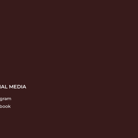
IAL MEDIA
agram
book