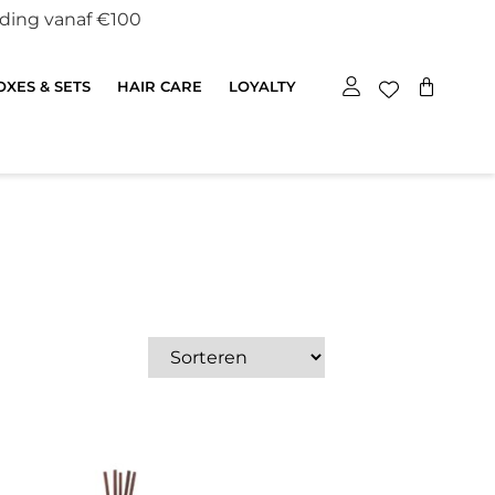
nding vanaf €100
XES & SETS
HAIR CARE
LOYALTY