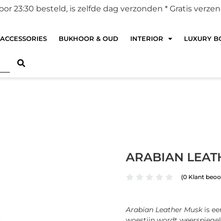
r 23:30 besteld, is zelfde dag verzonden *
Gratis verze
ACCESSORIES
BUKHOOR & OUD
INTERIOR
LUXURY BO
ARABIAN LEAT
(
0
Klant beoo
Arabian Leather Musk
is ee
woestijn wordt weerspiegel