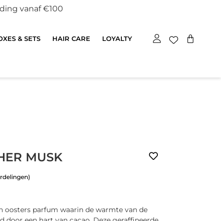
nding vanaf €100
XES & SETS
HAIR CARE
LOYALTY
HER MUSK
rdelingen)
n oosters parfum waarin de warmte van de
d door een hart van cacao. Deze geraffineerde