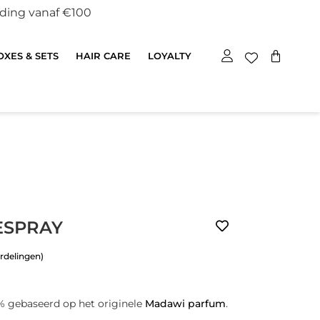
nding vanaf €100
XES & SETS
HAIR CARE
LOYALTY
ESPRAY
rdelingen)
% gebaseerd op het originele
Madawi parfum
.