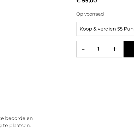
€
55,00
Op voorraad
Koop & verdien 55 Pun
-
+
te beoordelen
 te plaatsen.