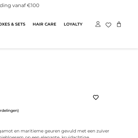
nding vanaf €100
XES & SETS
HAIR CARE
LOYALTY
rdelingen)
rgamot en maritieme geuren gevuld met een zuiver
njebloesem op een elegante, kruidachtige