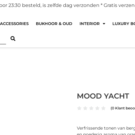
r 23:30 besteld, is zelfde dag verzonden *
Gratis verze
ACCESSORIES
BUKHOOR & OUD
INTERIOR
LUXURY BO
MOOD YACHT
(
0
Klant beoo
Verfrissende tonen van be
en poederig aroma van ora