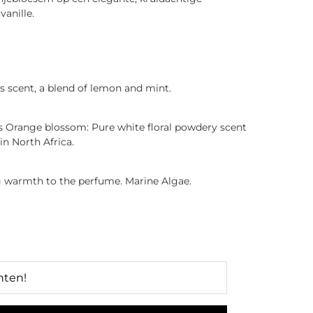
vanille.
s scent, a blend of lemon and mint.
s Orange blossom: Pure white floral powdery scent
in North Africa.
ng warmth to the perfume. Marine Algae.
nten!