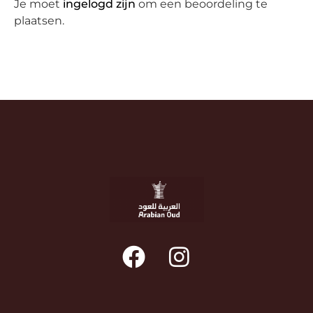
Je moet
ingelogd zijn
om een beoordeling te
plaatsen.