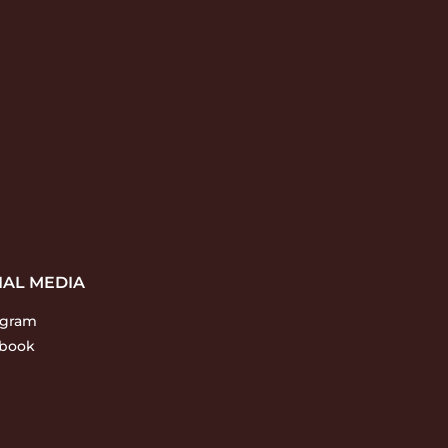
IAL MEDIA
agram
book