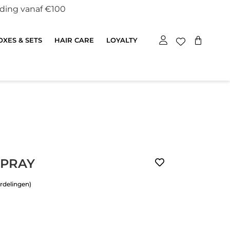
nding vanaf €100
XES & SETS
HAIR CARE
LOYALTY
SPRAY
rdelingen)